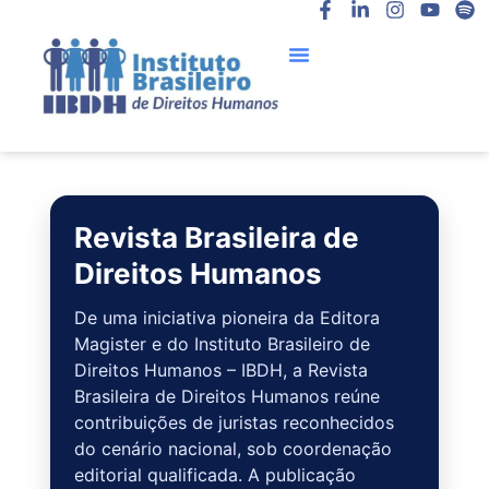
F
L
I
Y
S
Ir
Menu
a
i
n
o
p
para
c
n
s
u
o
o
e
k
t
t
t
b
e
a
u
i
conteúdo
o
d
g
b
f
o
i
r
e
y
k
n
a
-
-
m
f
i
n
Revista Brasileira de
Direitos Humanos
De uma iniciativa pioneira da Editora
Magister e do Instituto Brasileiro de
Direitos Humanos – IBDH, a Revista
Brasileira de Direitos Humanos reúne
contribuições de juristas reconhecidos
do cenário nacional, sob coordenação
editorial qualificada. A publicação