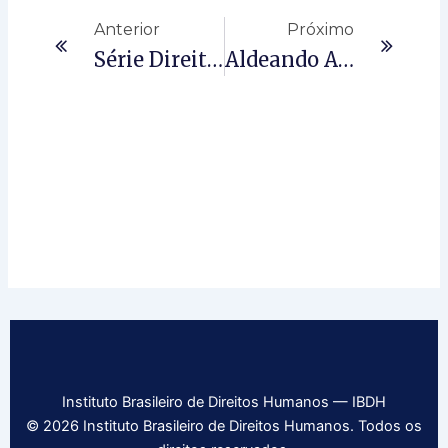
Anterior
Próximo
Série Direito À Educação – Andressa Pellanda – Ep 5 – Financiamento Educacional E CAQi/CAQ
Aldeando A COP30: Povos Indígenas No Centro Do Debate Sobre O Clima
Instituto Brasileiro de Direitos Humanos — IBDH
© 2026 Instituto Brasileiro de Direitos Humanos. Todos os